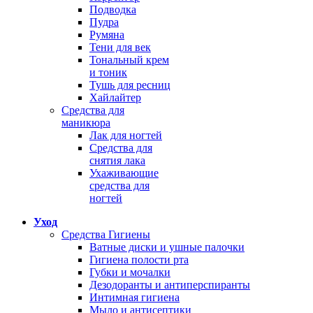
Подводка
Пудра
Румяна
Тени для век
Тональный крем
и тоник
Тушь для ресниц
Хайлайтер
Средства для
маникюра
Лак для ногтей
Средства для
снятия лака
Ухаживающие
средства для
ногтей
Уход
Средства Гигиены
Ватные диски и ушные палочки
Гигиена полости рта
Губки и мочалки
Дезодоранты и антиперспиранты
Интимная гигиена
Мыло и антисептики