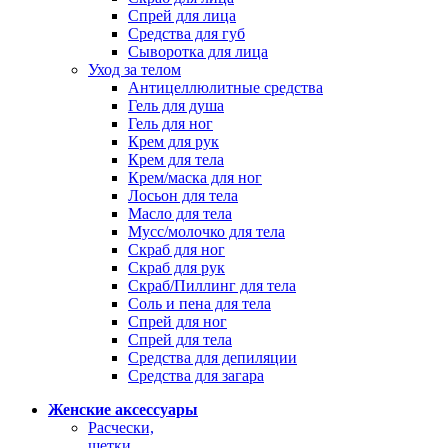
Спрей для лица
Средства для губ
Сыворотка для лица
Уход за телом
Антицеллюлитные средства
Гель для душа
Гель для ног
Крем для рук
Крем для тела
Крем/маска для ног
Лосьон для тела
Масло для тела
Мусс/молочко для тела
Скраб для ног
Скраб для рук
Скраб/Пиллинг для тела
Соль и пена для тела
Спрей для ног
Спрей для тела
Средства для депиляции
Средства для загара
Женские аксессуары
Расчески,
щетки,