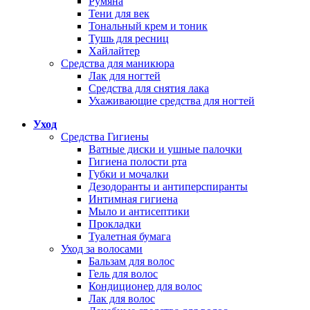
Румяна
Тени для век
Тональный крем и тоник
Тушь для ресниц
Хайлайтер
Средства для маникюра
Лак для ногтей
Средства для снятия лака
Ухаживающие средства для ногтей
Уход
Средства Гигиены
Ватные диски и ушные палочки
Гигиена полости рта
Губки и мочалки
Дезодоранты и антиперспиранты
Интимная гигиена
Мыло и антисептики
Прокладки
Туалетная бумага
Уход за волосами
Бальзам для волос
Гель для волос
Кондиционер для волос
Лак для волос