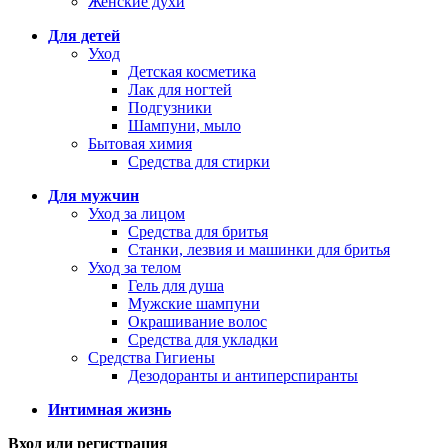
Женские духи
Для детей
Уход
Детская косметика
Лак для ногтей
Подгузники
Шампуни, мыло
Бытовая химия
Средства для стирки
Для мужчин
Уход за лицом
Средства для бритья
Станки, лезвия и машинки для бритья
Уход за телом
Гель для душа
Мужские шампуни
Окрашивание волос
Средства для укладки
Средства Гигиены
Дезодоранты и антиперспиранты
Интимная жизнь
Вход или регистрация