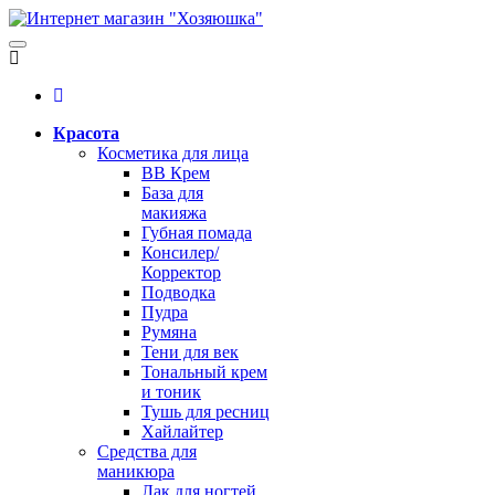
Красота
Косметика для лица
BB Крем
База для
макияжа
Губная помада
Консилер/
Корректор
Подводка
Пудра
Румяна
Тени для век
Тональный крем
и тоник
Тушь для ресниц
Хайлайтер
Средства для
маникюра
Лак для ногтей