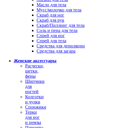
Масло для тела
Мусс/молочко для тела
Скраб для ног
Скраб для рук
Скраб/Пиллинг для тела
Соль и пена для тела
Спрей для ног
Спрей для тела
Средства для депиляции
Средства для загара
Женские аксессуары
Расчески,
щетки,
фены
Щипчики
для
ногтей
Колготки
и чулки
Спонжики
Терки
для ног
и пемзы
Пинцеты