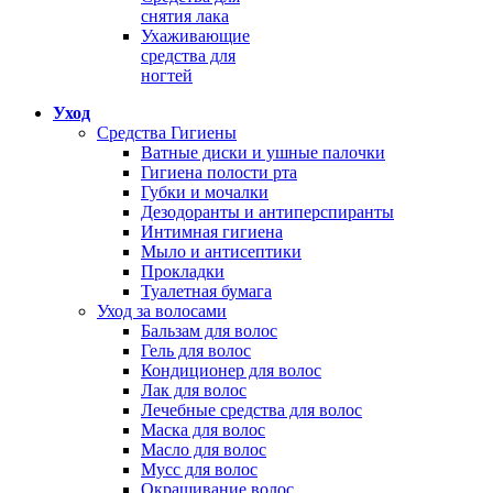
снятия лака
Ухаживающие
средства для
ногтей
Уход
Средства Гигиены
Ватные диски и ушные палочки
Гигиена полости рта
Губки и мочалки
Дезодоранты и антиперспиранты
Интимная гигиена
Мыло и антисептики
Прокладки
Туалетная бумага
Уход за волосами
Бальзам для волос
Гель для волос
Кондиционер для волос
Лак для волос
Лечебные средства для волос
Маска для волос
Масло для волос
Мусс для волос
Окрашивание волос