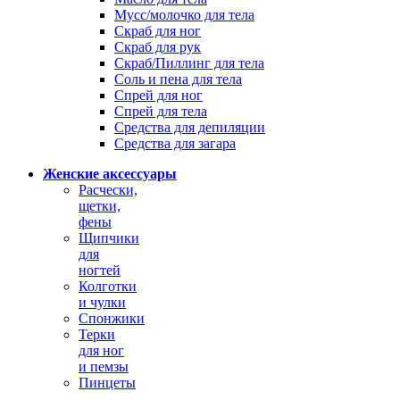
Мусс/молочко для тела
Скраб для ног
Скраб для рук
Скраб/Пиллинг для тела
Соль и пена для тела
Спрей для ног
Спрей для тела
Средства для депиляции
Средства для загара
Женские аксессуары
Расчески,
щетки,
фены
Щипчики
для
ногтей
Колготки
и чулки
Спонжики
Терки
для ног
и пемзы
Пинцеты