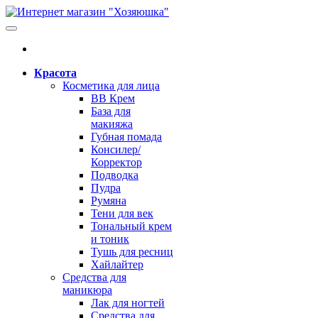
Красота
Косметика для лица
BB Крем
База для
макияжа
Губная помада
Консилер/
Корректор
Подводка
Пудра
Румяна
Тени для век
Тональный крем
и тоник
Тушь для ресниц
Хайлайтер
Средства для
маникюра
Лак для ногтей
Средства для