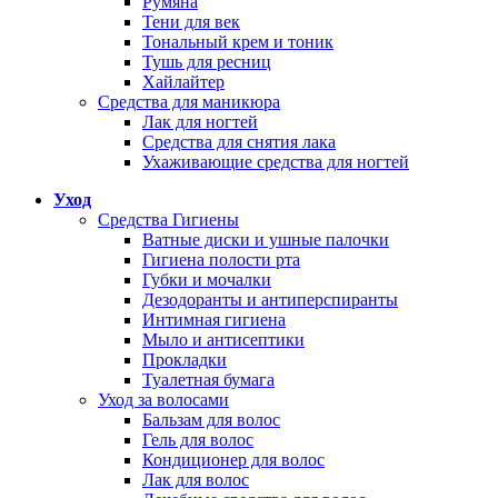
Румяна
Тени для век
Тональный крем и тоник
Тушь для ресниц
Хайлайтер
Средства для маникюра
Лак для ногтей
Средства для снятия лака
Ухаживающие средства для ногтей
Уход
Средства Гигиены
Ватные диски и ушные палочки
Гигиена полости рта
Губки и мочалки
Дезодоранты и антиперспиранты
Интимная гигиена
Мыло и антисептики
Прокладки
Туалетная бумага
Уход за волосами
Бальзам для волос
Гель для волос
Кондиционер для волос
Лак для волос