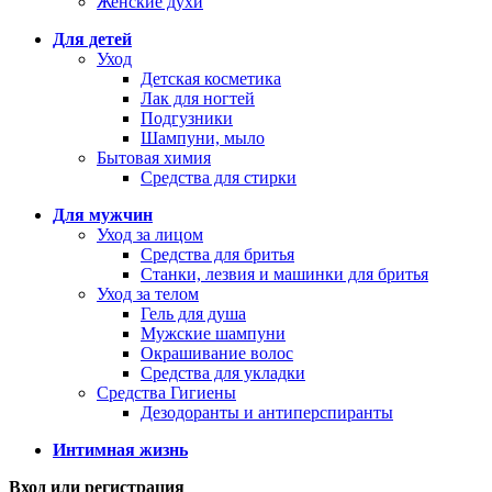
Женские духи
Для детей
Уход
Детская косметика
Лак для ногтей
Подгузники
Шампуни, мыло
Бытовая химия
Средства для стирки
Для мужчин
Уход за лицом
Средства для бритья
Станки, лезвия и машинки для бритья
Уход за телом
Гель для душа
Мужские шампуни
Окрашивание волос
Средства для укладки
Средства Гигиены
Дезодоранты и антиперспиранты
Интимная жизнь
Вход или регистрация