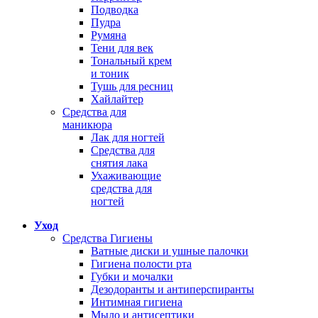
Подводка
Пудра
Румяна
Тени для век
Тональный крем
и тоник
Тушь для ресниц
Хайлайтер
Средства для
маникюра
Лак для ногтей
Средства для
снятия лака
Ухаживающие
средства для
ногтей
Уход
Средства Гигиены
Ватные диски и ушные палочки
Гигиена полости рта
Губки и мочалки
Дезодоранты и антиперспиранты
Интимная гигиена
Мыло и антисептики