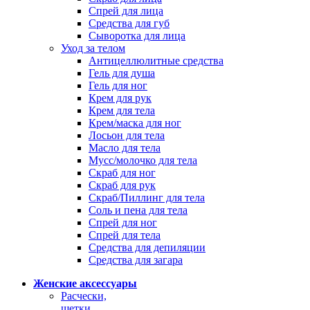
Спрей для лица
Средства для губ
Сыворотка для лица
Уход за телом
Антицеллюлитные средства
Гель для душа
Гель для ног
Крем для рук
Крем для тела
Крем/маска для ног
Лосьон для тела
Масло для тела
Мусс/молочко для тела
Скраб для ног
Скраб для рук
Скраб/Пиллинг для тела
Соль и пена для тела
Спрей для ног
Спрей для тела
Средства для депиляции
Средства для загара
Женские аксессуары
Расчески,
щетки,