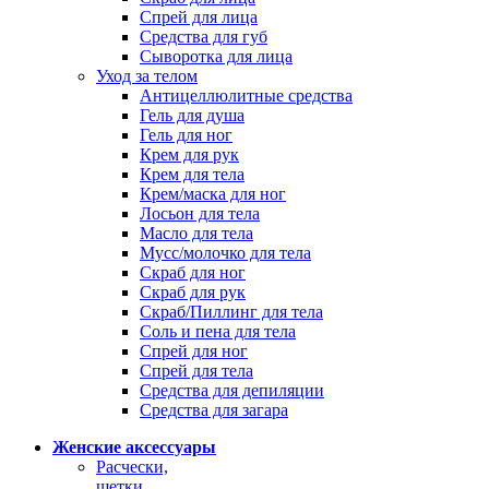
Спрей для лица
Средства для губ
Сыворотка для лица
Уход за телом
Антицеллюлитные средства
Гель для душа
Гель для ног
Крем для рук
Крем для тела
Крем/маска для ног
Лосьон для тела
Масло для тела
Мусс/молочко для тела
Скраб для ног
Скраб для рук
Скраб/Пиллинг для тела
Соль и пена для тела
Спрей для ног
Спрей для тела
Средства для депиляции
Средства для загара
Женские аксессуары
Расчески,
щетки,