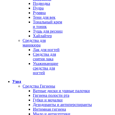
Подводка
Пудра
Румяна
Тени для век
Тональный крем
и тоник
Тушь для ресниц
Хайлайтер
Средства для
маникюра
Лак для ногтей
Средства для
снятия лака
Ухаживающие
средства для
ногтей
Уход
Средства Гигиены
Ватные диски и ушные палочки
Гигиена полости рта
Губки и мочалки
Дезодоранты и антиперспиранты
Интимная гигиена
Мыло и антисептики