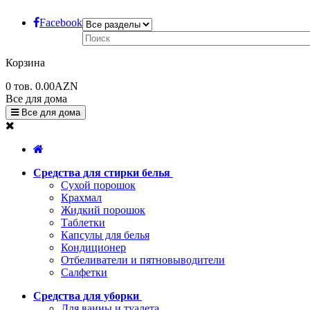
Facebook
Корзина
0
тов.
0.00AZN
Все для дома
Все для дома
Средства для стирки белья
Сухой порошок
Крахмал
Жидкий порошок
Таблетки
Капсулы для белья
Кондиционер
Отбеливатели и пятновыводители
Салфетки
Средства для уборки
Для ванны и туалета