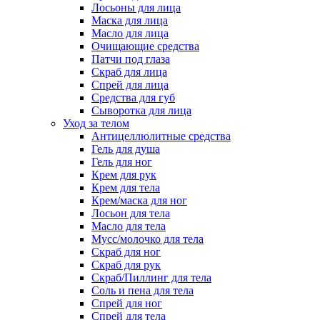
Лосьоны для лица
Маска для лица
Масло для лица
Очищающие средства
Патчи под глаза
Скраб для лица
Спрей для лица
Средства для губ
Сыворотка для лица
Уход за телом
Антицеллюлитные средства
Гель для душа
Гель для ног
Крем для рук
Крем для тела
Крем/маска для ног
Лосьон для тела
Масло для тела
Мусс/молочко для тела
Скраб для ног
Скраб для рук
Скраб/Пиллинг для тела
Соль и пена для тела
Спрей для ног
Спрей для тела