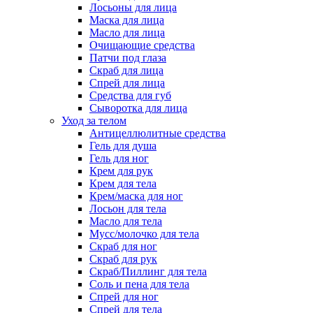
Лосьоны для лица
Маска для лица
Масло для лица
Очищающие средства
Патчи под глаза
Скраб для лица
Спрей для лица
Средства для губ
Сыворотка для лица
Уход за телом
Антицеллюлитные средства
Гель для душа
Гель для ног
Крем для рук
Крем для тела
Крем/маска для ног
Лосьон для тела
Масло для тела
Мусс/молочко для тела
Скраб для ног
Скраб для рук
Скраб/Пиллинг для тела
Соль и пена для тела
Спрей для ног
Спрей для тела