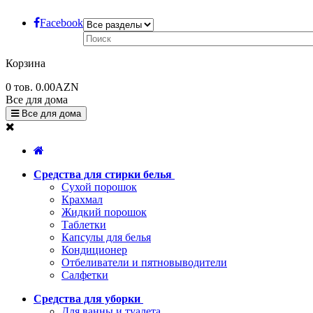
Facebook
Корзина
0
тов.
0.00AZN
Все для дома
Все для дома
Средства для стирки белья
Сухой порошок
Крахмал
Жидкий порошок
Таблетки
Капсулы для белья
Кондиционер
Отбеливатели и пятновыводители
Салфетки
Средства для уборки
Для ванны и туалета