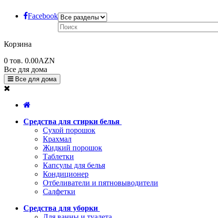
Facebook
Корзина
0
тов.
0.00AZN
Все для дома
Все для дома
Средства для стирки белья
Сухой порошок
Крахмал
Жидкий порошок
Таблетки
Капсулы для белья
Кондиционер
Отбеливатели и пятновыводители
Салфетки
Средства для уборки
Для ванны и туалета