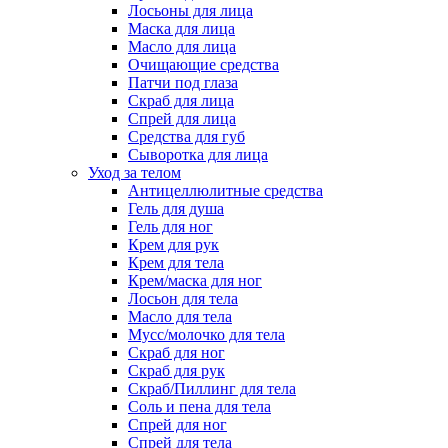
Лосьоны для лица
Маска для лица
Масло для лица
Очищающие средства
Патчи под глаза
Скраб для лица
Спрей для лица
Средства для губ
Сыворотка для лица
Уход за телом
Антицеллюлитные средства
Гель для душа
Гель для ног
Крем для рук
Крем для тела
Крем/маска для ног
Лосьон для тела
Масло для тела
Мусс/молочко для тела
Скраб для ног
Скраб для рук
Скраб/Пиллинг для тела
Соль и пена для тела
Спрей для ног
Спрей для тела