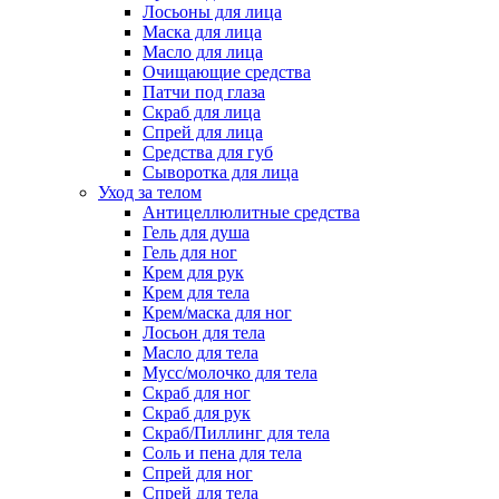
Лосьоны для лица
Маска для лица
Масло для лица
Очищающие средства
Патчи под глаза
Скраб для лица
Спрей для лица
Средства для губ
Сыворотка для лица
Уход за телом
Антицеллюлитные средства
Гель для душа
Гель для ног
Крем для рук
Крем для тела
Крем/маска для ног
Лосьон для тела
Масло для тела
Мусс/молочко для тела
Скраб для ног
Скраб для рук
Скраб/Пиллинг для тела
Соль и пена для тела
Спрей для ног
Спрей для тела