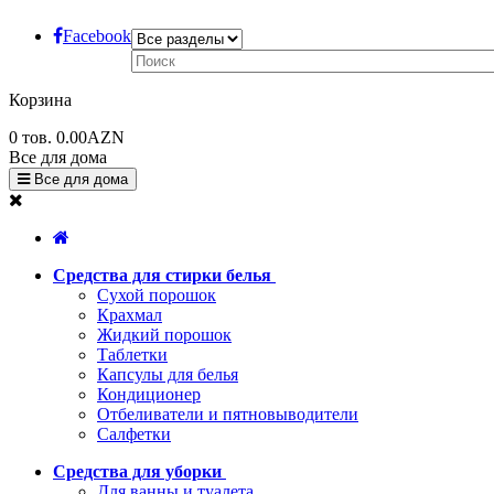
Facebook
Корзина
0
тов.
0.00AZN
Все для дома
Все для дома
Средства для стирки белья
Сухой порошок
Крахмал
Жидкий порошок
Таблетки
Капсулы для белья
Кондиционер
Отбеливатели и пятновыводители
Салфетки
Средства для уборки
Для ванны и туалета