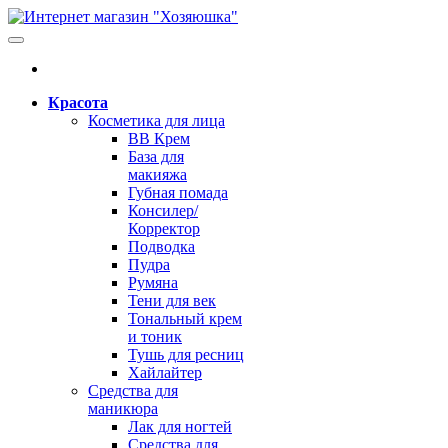
Красота
Косметика для лица
BB Крем
База для
макияжа
Губная помада
Консилер/
Корректор
Подводка
Пудра
Румяна
Тени для век
Тональный крем
и тоник
Тушь для ресниц
Хайлайтер
Средства для
маникюра
Лак для ногтей
Средства для