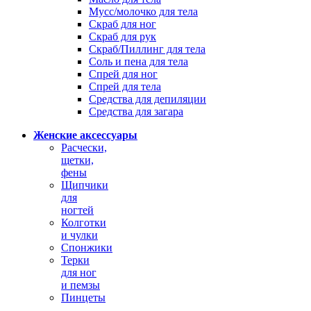
Мусс/молочко для тела
Скраб для ног
Скраб для рук
Скраб/Пиллинг для тела
Соль и пена для тела
Спрей для ног
Спрей для тела
Средства для депиляции
Средства для загара
Женские аксессуары
Расчески,
щетки,
фены
Щипчики
для
ногтей
Колготки
и чулки
Спонжики
Терки
для ног
и пемзы
Пинцеты