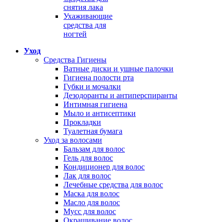
снятия лака
Ухаживающие
средства для
ногтей
Уход
Средства Гигиены
Ватные диски и ушные палочки
Гигиена полости рта
Губки и мочалки
Дезодоранты и антиперспиранты
Интимная гигиена
Мыло и антисептики
Прокладки
Туалетная бумага
Уход за волосами
Бальзам для волос
Гель для волос
Кондиционер для волос
Лак для волос
Лечебные средства для волос
Маска для волос
Масло для волос
Мусс для волос
Окрашивание волос