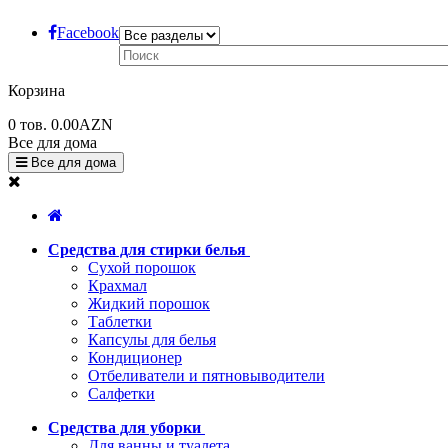
Facebook
Корзина
0
тов.
0.00AZN
Все для дома
Все для дома
Средства для стирки белья
Сухой порошок
Крахмал
Жидкий порошок
Таблетки
Капсулы для белья
Кондиционер
Отбеливатели и пятновыводители
Салфетки
Средства для уборки
Для ванны и туалета