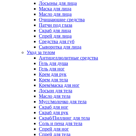
Лосьоны для лица
Маска для лица
Масло для лица
Очищающие средства
Патчи под глаза
Скраб для лица
Спрей для лица
Средства для губ
Сыворотка для лица
Уход за телом
Антицеллюлитные средства
Гель для душа
Гель для ног
Крем для рук
Крем для тела
Крем/маска для ног
Лосьон для тела
Масло для тела
Мусс/молочко для тела
Скраб для ног
Скраб для рук
Скраб/Пиллинг для тела
Соль и пена для тела
Спрей для ног
Спрей для тела