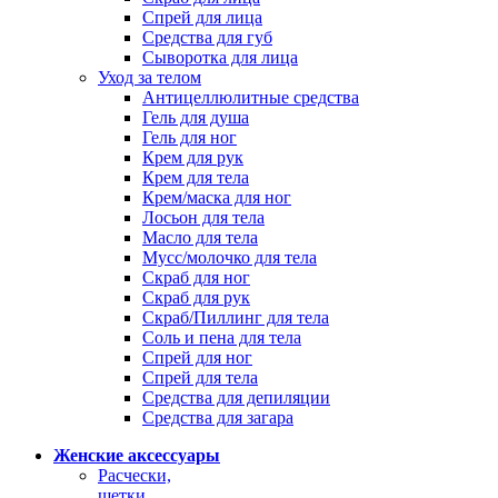
Спрей для лица
Средства для губ
Сыворотка для лица
Уход за телом
Антицеллюлитные средства
Гель для душа
Гель для ног
Крем для рук
Крем для тела
Крем/маска для ног
Лосьон для тела
Масло для тела
Мусс/молочко для тела
Скраб для ног
Скраб для рук
Скраб/Пиллинг для тела
Соль и пена для тела
Спрей для ног
Спрей для тела
Средства для депиляции
Средства для загара
Женские аксессуары
Расчески,
щетки,