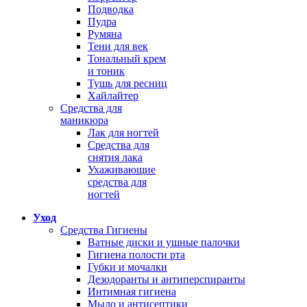
Подводка
Пудра
Румяна
Тени для век
Тональный крем
и тоник
Тушь для ресниц
Хайлайтер
Средства для
маникюра
Лак для ногтей
Средства для
снятия лака
Ухаживающие
средства для
ногтей
Уход
Средства Гигиены
Ватные диски и ушные палочки
Гигиена полости рта
Губки и мочалки
Дезодоранты и антиперспиранты
Интимная гигиена
Мыло и антисептики