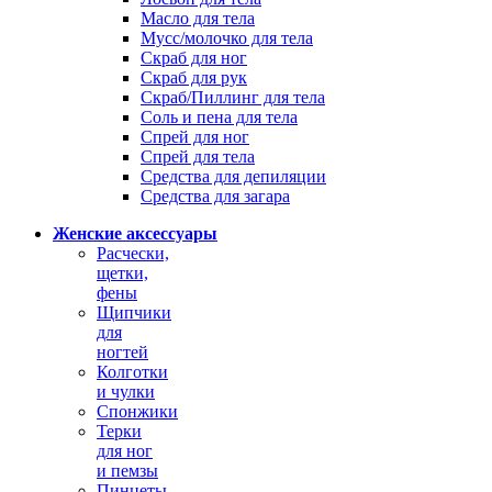
Масло для тела
Мусс/молочко для тела
Скраб для ног
Скраб для рук
Скраб/Пиллинг для тела
Соль и пена для тела
Спрей для ног
Спрей для тела
Средства для депиляции
Средства для загара
Женские аксессуары
Расчески,
щетки,
фены
Щипчики
для
ногтей
Колготки
и чулки
Спонжики
Терки
для ног
и пемзы
Пинцеты