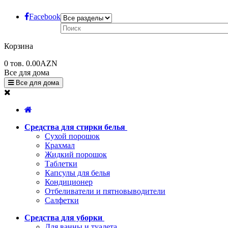
Facebook
Корзина
0
тов.
0.00AZN
Все для дома
Все для дома
Средства для стирки белья
Сухой порошок
Крахмал
Жидкий порошок
Таблетки
Капсулы для белья
Кондиционер
Отбеливатели и пятновыводители
Салфетки
Средства для уборки
Для ванны и туалета