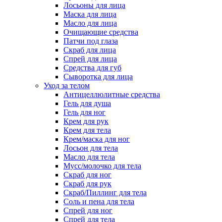
Лосьоны для лица
Маска для лица
Масло для лица
Очищающие средства
Патчи под глаза
Скраб для лица
Спрей для лица
Средства для губ
Сыворотка для лица
Уход за телом
Антицеллюлитные средства
Гель для душа
Гель для ног
Крем для рук
Крем для тела
Крем/маска для ног
Лосьон для тела
Масло для тела
Мусс/молочко для тела
Скраб для ног
Скраб для рук
Скраб/Пиллинг для тела
Соль и пена для тела
Спрей для ног
Спрей для тела