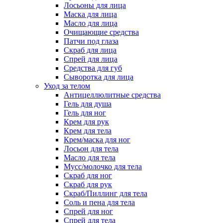
Лосьоны для лица
Маска для лица
Масло для лица
Очищающие средства
Патчи под глаза
Скраб для лица
Спрей для лица
Средства для губ
Сыворотка для лица
Уход за телом
Антицеллюлитные средства
Гель для душа
Гель для ног
Крем для рук
Крем для тела
Крем/маска для ног
Лосьон для тела
Масло для тела
Мусс/молочко для тела
Скраб для ног
Скраб для рук
Скраб/Пиллинг для тела
Соль и пена для тела
Спрей для ног
Спрей для тела