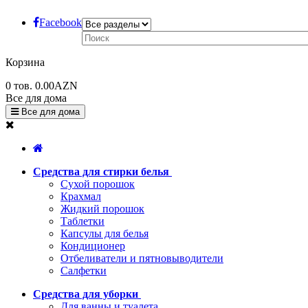
Facebook
Корзина
0
тов.
0.00AZN
Все для дома
Все для дома
Средства для стирки белья
Сухой порошок
Крахмал
Жидкий порошок
Таблетки
Капсулы для белья
Кондиционер
Отбеливатели и пятновыводители
Салфетки
Средства для уборки
Для ванны и туалета