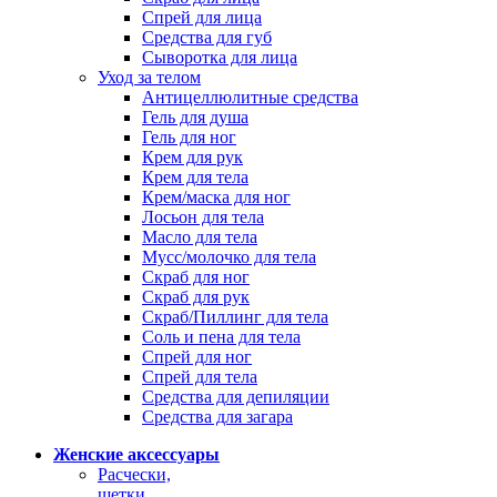
Спрей для лица
Средства для губ
Сыворотка для лица
Уход за телом
Антицеллюлитные средства
Гель для душа
Гель для ног
Крем для рук
Крем для тела
Крем/маска для ног
Лосьон для тела
Масло для тела
Мусс/молочко для тела
Скраб для ног
Скраб для рук
Скраб/Пиллинг для тела
Соль и пена для тела
Спрей для ног
Спрей для тела
Средства для депиляции
Средства для загара
Женские аксессуары
Расчески,
щетки,