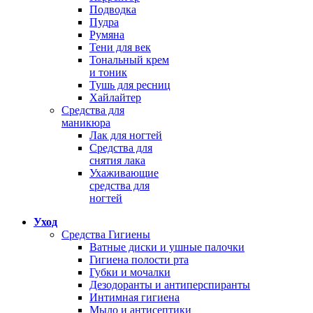
Подводка
Пудра
Румяна
Тени для век
Тональный крем
и тоник
Тушь для ресниц
Хайлайтер
Средства для
маникюра
Лак для ногтей
Средства для
снятия лака
Ухаживающие
средства для
ногтей
Уход
Средства Гигиены
Ватные диски и ушные палочки
Гигиена полости рта
Губки и мочалки
Дезодоранты и антиперспиранты
Интимная гигиена
Мыло и антисептики