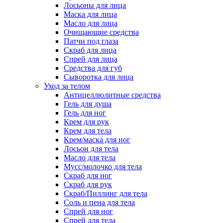
Лосьоны для лица
Маска для лица
Масло для лица
Очищающие средства
Патчи под глаза
Скраб для лица
Спрей для лица
Средства для губ
Сыворотка для лица
Уход за телом
Антицеллюлитные средства
Гель для душа
Гель для ног
Крем для рук
Крем для тела
Крем/маска для ног
Лосьон для тела
Масло для тела
Мусс/молочко для тела
Скраб для ног
Скраб для рук
Скраб/Пиллинг для тела
Соль и пена для тела
Спрей для ног
Спрей для тела