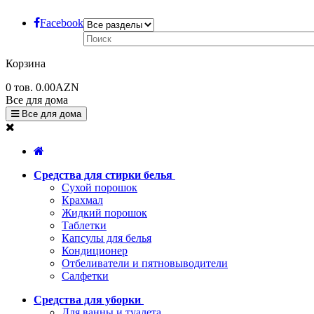
Facebook
Корзина
0
тов.
0.00AZN
Все для дома
Все для дома
Средства для стирки белья
Сухой порошок
Крахмал
Жидкий порошок
Таблетки
Капсулы для белья
Кондиционер
Отбеливатели и пятновыводители
Салфетки
Средства для уборки
Для ванны и туалета