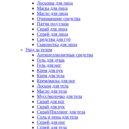
Лосьоны для лица
Маска для лица
Масло для лица
Очищающие средства
Патчи под глаза
Скраб для лица
Спрей для лица
Средства для губ
Сыворотка для лица
Уход за телом
Антицеллюлитные средства
Гель для душа
Гель для ног
Крем для рук
Крем для тела
Крем/маска для ног
Лосьон для тела
Масло для тела
Мусс/молочко для тела
Скраб для ног
Скраб для рук
Скраб/Пиллинг для тела
Соль и пена для тела
Спрей для ног
Спрей для тела