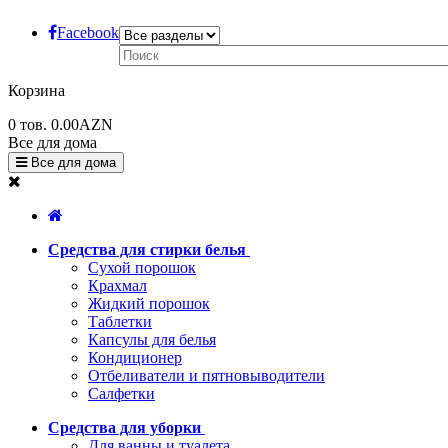
Facebook
Корзина
0
тов.
0.00AZN
Все для дома
Все для дома
Средства для стирки белья
Сухой порошок
Крахмал
Жидкий порошок
Таблетки
Капсулы для белья
Кондиционер
Отбеливатели и пятновыводители
Салфетки
Средства для уборки
Для ванны и туалета