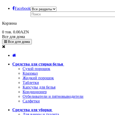
Facebook
Корзина
0
тов.
0.00AZN
Все для дома
Все для дома
Средства для стирки белья
Сухой порошок
Крахмал
Жидкий порошок
Таблетки
Капсулы для белья
Кондиционер
Отбеливатели и пятновыводители
Салфетки
Средства для уборки
Для ванны и туалета