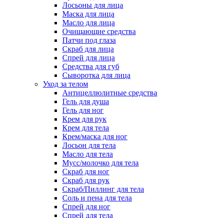
Лосьоны для лица
Маска для лица
Масло для лица
Очищающие средства
Патчи под глаза
Скраб для лица
Спрей для лица
Средства для губ
Сыворотка для лица
Уход за телом
Антицеллюлитные средства
Гель для душа
Гель для ног
Крем для рук
Крем для тела
Крем/маска для ног
Лосьон для тела
Масло для тела
Мусс/молочко для тела
Скраб для ног
Скраб для рук
Скраб/Пиллинг для тела
Соль и пена для тела
Спрей для ног
Спрей для тела