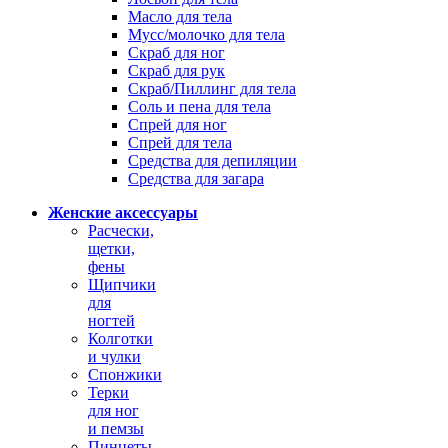
Масло для тела
Мусс/молочко для тела
Скраб для ног
Скраб для рук
Скраб/Пиллинг для тела
Соль и пена для тела
Спрей для ног
Спрей для тела
Средства для депиляции
Средства для загара
Женские аксессуары
Расчески,
щетки,
фены
Щипчики
для
ногтей
Колготки
и чулки
Спонжики
Терки
для ног
и пемзы
Пинцеты