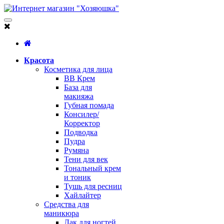
Красота
Косметика для лица
BB Крем
База для
макияжа
Губная помада
Консилер/
Корректор
Подводка
Пудра
Румяна
Тени для век
Тональный крем
и тоник
Тушь для ресниц
Хайлайтер
Средства для
маникюра
Лак для ногтей