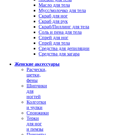
Масло для тела
Мусс/молочко для тела
Скраб для ног
Скраб для рук
Скраб/Пиллинг для тела
Соль и пена для тела
Спрей для ног
Спрей для тела
Средства для депиляции
Средства для загара
Женские аксессуары
Расчески,
щетки,
фены
Щипчики
для
ногтей
Колготки
и чулки
Спонжики
Терки
для ног
и пемзы
Пинцеты