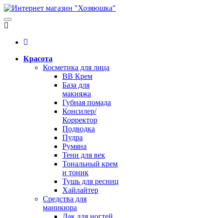
Красота
Косметика для лица
BB Крем
База для
макияжа
Губная помада
Консилер/
Корректор
Подводка
Пудра
Румяна
Тени для век
Тональный крем
и тоник
Тушь для ресниц
Хайлайтер
Средства для
маникюра
Лак для ногтей