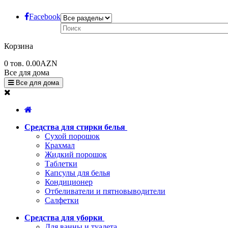
Facebook
Корзина
0
тов.
0.00AZN
Все для дома
Все для дома
Средства для стирки белья
Сухой порошок
Крахмал
Жидкий порошок
Таблетки
Капсулы для белья
Кондиционер
Отбеливатели и пятновыводители
Салфетки
Средства для уборки
Для ванны и туалета