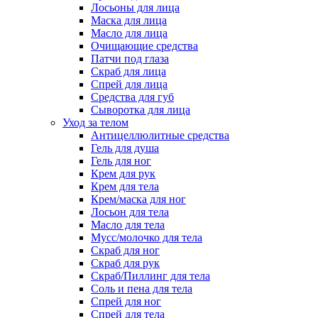
Лосьоны для лица
Маска для лица
Масло для лица
Очищающие средства
Патчи под глаза
Скраб для лица
Спрей для лица
Средства для губ
Сыворотка для лица
Уход за телом
Антицеллюлитные средства
Гель для душа
Гель для ног
Крем для рук
Крем для тела
Крем/маска для ног
Лосьон для тела
Масло для тела
Мусс/молочко для тела
Скраб для ног
Скраб для рук
Скраб/Пиллинг для тела
Соль и пена для тела
Спрей для ног
Спрей для тела