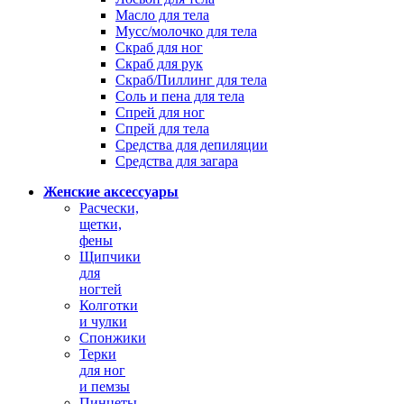
Масло для тела
Мусс/молочко для тела
Скраб для ног
Скраб для рук
Скраб/Пиллинг для тела
Соль и пена для тела
Спрей для ног
Спрей для тела
Средства для депиляции
Средства для загара
Женские аксессуары
Расчески,
щетки,
фены
Щипчики
для
ногтей
Колготки
и чулки
Спонжики
Терки
для ног
и пемзы
Пинцеты