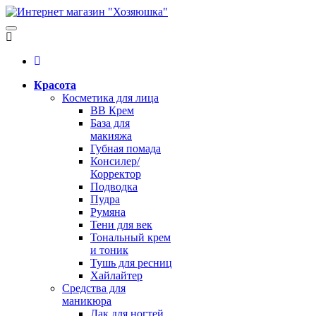
Красота
Косметика для лица
BB Крем
База для
макияжа
Губная помада
Консилер/
Корректор
Подводка
Пудра
Румяна
Тени для век
Тональный крем
и тоник
Тушь для ресниц
Хайлайтер
Средства для
маникюра
Лак для ногтей