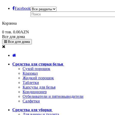
Facebook
Корзина
0
тов.
0.00AZN
Все для дома
Все для дома
Средства для стирки белья
Сухой порошок
Крахмал
Жидкий порошок
Таблетки
Капсулы для белья
Кондиционер
Отбеливатели и пятновыводители
Салфетки
Средства для уборки
Для ванны и туалета