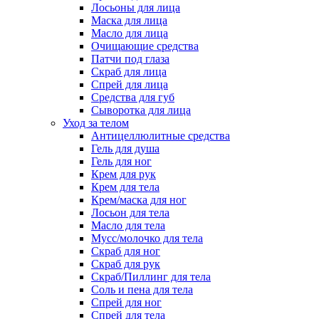
Лосьоны для лица
Маска для лица
Масло для лица
Очищающие средства
Патчи под глаза
Скраб для лица
Спрей для лица
Средства для губ
Сыворотка для лица
Уход за телом
Антицеллюлитные средства
Гель для душа
Гель для ног
Крем для рук
Крем для тела
Крем/маска для ног
Лосьон для тела
Масло для тела
Мусс/молочко для тела
Скраб для ног
Скраб для рук
Скраб/Пиллинг для тела
Соль и пена для тела
Спрей для ног
Спрей для тела