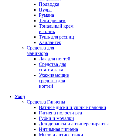
Подводка
Пудра
Румяна
Тени для век
Тональный крем
и тоник
Тушь для ресниц
Хайлайтер
Средства для
маникюра
Лак для ногтей
Средства для
снятия лака
Ухаживающие
средства для
ногтей
Уход
Средства Гигиены
Ватные диски и ушные палочки
Гигиена полости рта
Губки и мочалки
Дезодоранты и антиперспиранты
Интимная гигиена
Мыло и антисептики