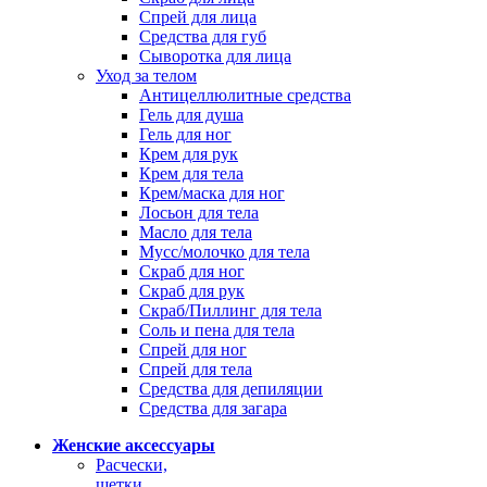
Спрей для лица
Средства для губ
Сыворотка для лица
Уход за телом
Антицеллюлитные средства
Гель для душа
Гель для ног
Крем для рук
Крем для тела
Крем/маска для ног
Лосьон для тела
Масло для тела
Мусс/молочко для тела
Скраб для ног
Скраб для рук
Скраб/Пиллинг для тела
Соль и пена для тела
Спрей для ног
Спрей для тела
Средства для депиляции
Средства для загара
Женские аксессуары
Расчески,
щетки,