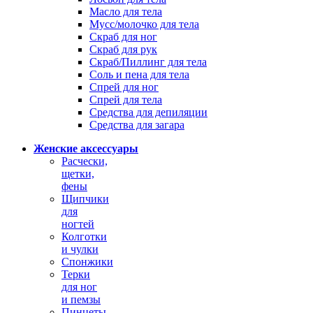
Масло для тела
Мусс/молочко для тела
Скраб для ног
Скраб для рук
Скраб/Пиллинг для тела
Соль и пена для тела
Спрей для ног
Спрей для тела
Средства для депиляции
Средства для загара
Женские аксессуары
Расчески,
щетки,
фены
Щипчики
для
ногтей
Колготки
и чулки
Спонжики
Терки
для ног
и пемзы
Пинцеты