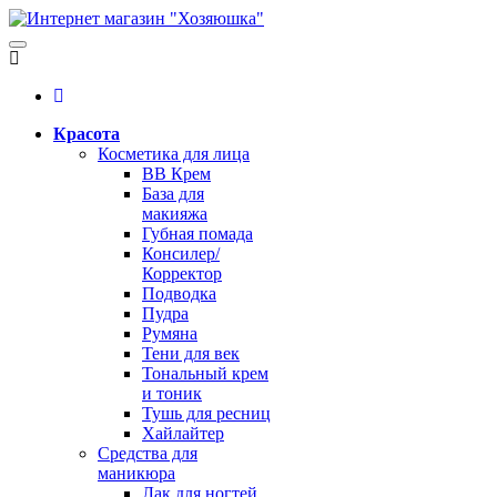
Красота
Косметика для лица
BB Крем
База для
макияжа
Губная помада
Консилер/
Корректор
Подводка
Пудра
Румяна
Тени для век
Тональный крем
и тоник
Тушь для ресниц
Хайлайтер
Средства для
маникюра
Лак для ногтей