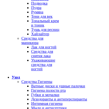
Подводка
Пудра
Румяна
Тени для век
Тональный крем
и тоник
Тушь для ресниц
Хайлайтер
Средства для
маникюра
Лак для ногтей
Средства для
снятия лака
Ухаживающие
средства для
ногтей
Уход
Средства Гигиены
Ватные диски и ушные палочки
Гигиена полости рта
Губки и мочалки
Дезодоранты и антиперспиранты
Интимная гигиена
Мыло и антисептики