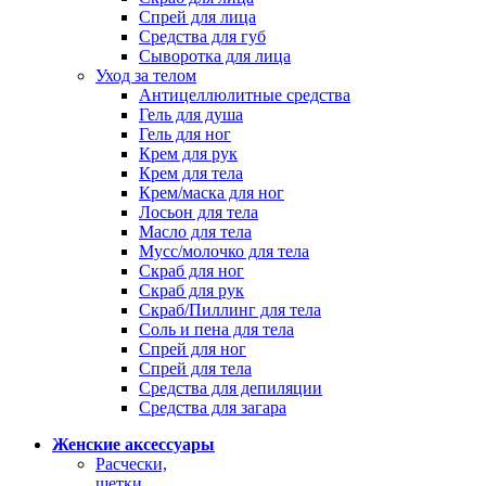
Спрей для лица
Средства для губ
Сыворотка для лица
Уход за телом
Антицеллюлитные средства
Гель для душа
Гель для ног
Крем для рук
Крем для тела
Крем/маска для ног
Лосьон для тела
Масло для тела
Мусс/молочко для тела
Скраб для ног
Скраб для рук
Скраб/Пиллинг для тела
Соль и пена для тела
Спрей для ног
Спрей для тела
Средства для депиляции
Средства для загара
Женские аксессуары
Расчески,
щетки,