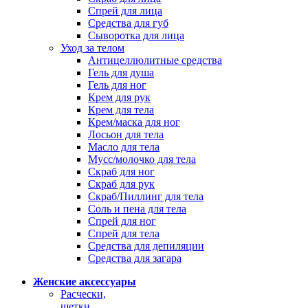
Спрей для лица
Средства для губ
Сыворотка для лица
Уход за телом
Антицеллюлитные средства
Гель для душа
Гель для ног
Крем для рук
Крем для тела
Крем/маска для ног
Лосьон для тела
Масло для тела
Мусс/молочко для тела
Скраб для ног
Скраб для рук
Скраб/Пиллинг для тела
Соль и пена для тела
Спрей для ног
Спрей для тела
Средства для депиляции
Средства для загара
Женские аксессуары
Расчески,
щетки,