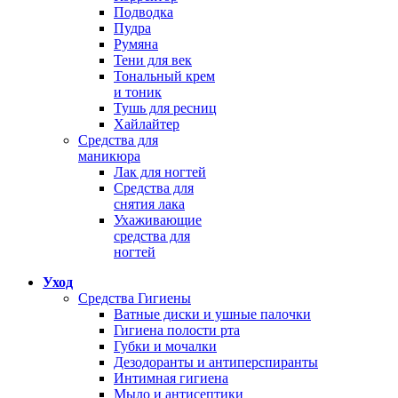
Подводка
Пудра
Румяна
Тени для век
Тональный крем
и тоник
Тушь для ресниц
Хайлайтер
Средства для
маникюра
Лак для ногтей
Средства для
снятия лака
Ухаживающие
средства для
ногтей
Уход
Средства Гигиены
Ватные диски и ушные палочки
Гигиена полости рта
Губки и мочалки
Дезодоранты и антиперспиранты
Интимная гигиена
Мыло и антисептики