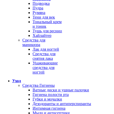
Подводка
Пудра
Румяна
Тени для век
Тональный крем
и тоник
Тушь для ресниц
Хайлайтер
Средства для
маникюра
Лак для ногтей
Средства для
снятия лака
Ухаживающие
средства для
ногтей
Уход
Средства Гигиены
Ватные диски и ушные палочки
Гигиена полости рта
Губки и мочалки
Дезодоранты и антиперспиранты
Интимная гигиена
Мыло и антисептики