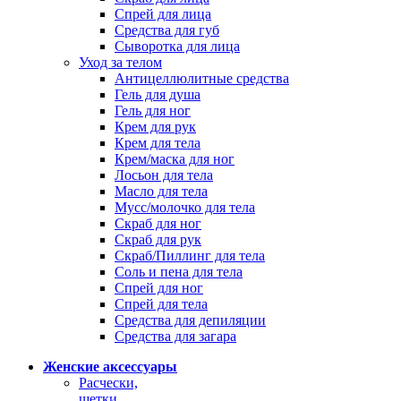
Спрей для лица
Средства для губ
Сыворотка для лица
Уход за телом
Антицеллюлитные средства
Гель для душа
Гель для ног
Крем для рук
Крем для тела
Крем/маска для ног
Лосьон для тела
Масло для тела
Мусс/молочко для тела
Скраб для ног
Скраб для рук
Скраб/Пиллинг для тела
Соль и пена для тела
Спрей для ног
Спрей для тела
Средства для депиляции
Средства для загара
Женские аксессуары
Расчески,
щетки,