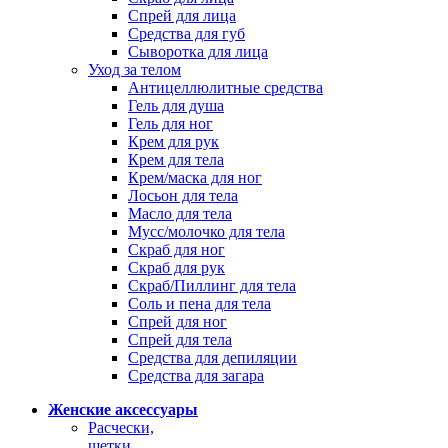
Спрей для лица
Средства для губ
Сыворотка для лица
Уход за телом
Антицеллюлитные средства
Гель для душа
Гель для ног
Крем для рук
Крем для тела
Крем/маска для ног
Лосьон для тела
Масло для тела
Мусс/молочко для тела
Скраб для ног
Скраб для рук
Скраб/Пиллинг для тела
Соль и пена для тела
Спрей для ног
Спрей для тела
Средства для депиляции
Средства для загара
Женские аксессуары
Расчески,
щетки,