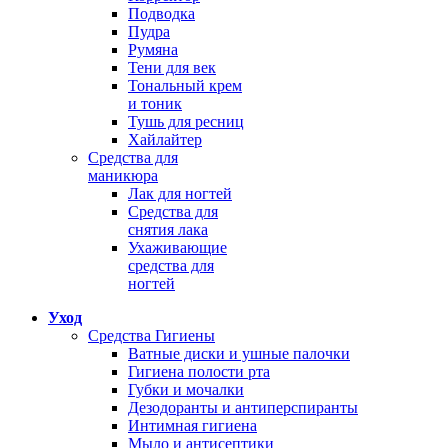
Подводка
Пудра
Румяна
Тени для век
Тональный крем
и тоник
Тушь для ресниц
Хайлайтер
Средства для
маникюра
Лак для ногтей
Средства для
снятия лака
Ухаживающие
средства для
ногтей
Уход
Средства Гигиены
Ватные диски и ушные палочки
Гигиена полости рта
Губки и мочалки
Дезодоранты и антиперспиранты
Интимная гигиена
Мыло и антисептики