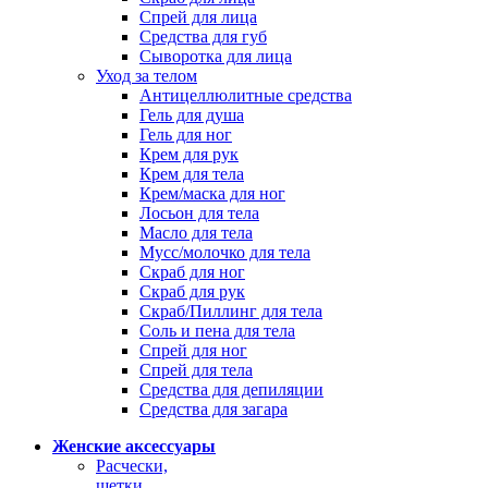
Спрей для лица
Средства для губ
Сыворотка для лица
Уход за телом
Антицеллюлитные средства
Гель для душа
Гель для ног
Крем для рук
Крем для тела
Крем/маска для ног
Лосьон для тела
Масло для тела
Мусс/молочко для тела
Скраб для ног
Скраб для рук
Скраб/Пиллинг для тела
Соль и пена для тела
Спрей для ног
Спрей для тела
Средства для депиляции
Средства для загара
Женские аксессуары
Расчески,
щетки,