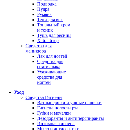
Подводка
Пудра
Румяна
Тени для век
Тональный крем
и тоник
Тушь для ресниц
Хайлайтер
Средства для
маникюра
Лак для ногтей
Средства для
снятия лака
Ухаживающие
средства для
ногтей
Уход
Средства Гигиены
Ватные диски и ушные палочки
Гигиена полости рта
Губки и мочалки
Дезодоранты и антиперспиранты
Интимная гигиена
Мыло и антисептики