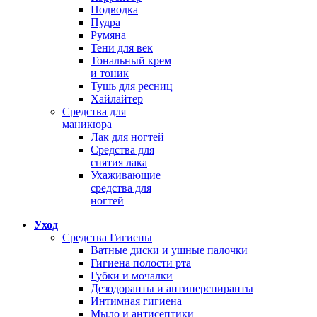
Подводка
Пудра
Румяна
Тени для век
Тональный крем
и тоник
Тушь для ресниц
Хайлайтер
Средства для
маникюра
Лак для ногтей
Средства для
снятия лака
Ухаживающие
средства для
ногтей
Уход
Средства Гигиены
Ватные диски и ушные палочки
Гигиена полости рта
Губки и мочалки
Дезодоранты и антиперспиранты
Интимная гигиена
Мыло и антисептики