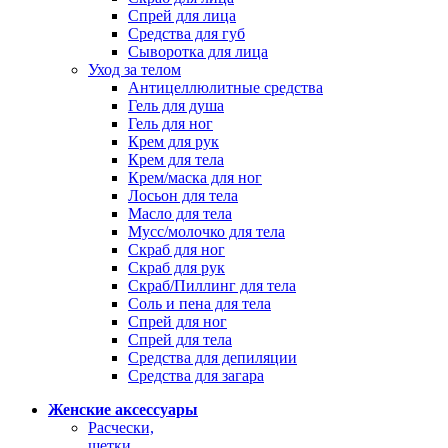
Спрей для лица
Средства для губ
Сыворотка для лица
Уход за телом
Антицеллюлитные средства
Гель для душа
Гель для ног
Крем для рук
Крем для тела
Крем/маска для ног
Лосьон для тела
Масло для тела
Мусс/молочко для тела
Скраб для ног
Скраб для рук
Скраб/Пиллинг для тела
Соль и пена для тела
Спрей для ног
Спрей для тела
Средства для депиляции
Средства для загара
Женские аксессуары
Расчески,
щетки,