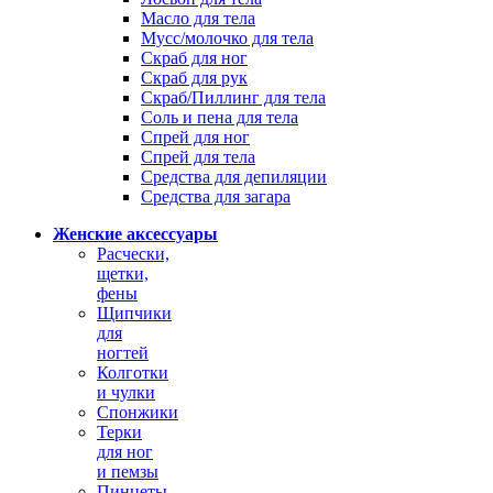
Масло для тела
Мусс/молочко для тела
Скраб для ног
Скраб для рук
Скраб/Пиллинг для тела
Соль и пена для тела
Спрей для ног
Спрей для тела
Средства для депиляции
Средства для загара
Женские аксессуары
Расчески,
щетки,
фены
Щипчики
для
ногтей
Колготки
и чулки
Спонжики
Терки
для ног
и пемзы
Пинцеты