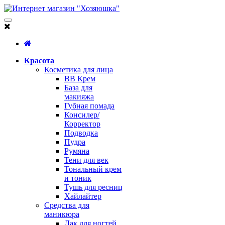
Красота
Косметика для лица
BB Крем
База для
макияжа
Губная помада
Консилер/
Корректор
Подводка
Пудра
Румяна
Тени для век
Тональный крем
и тоник
Тушь для ресниц
Хайлайтер
Средства для
маникюра
Лак для ногтей