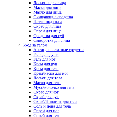
Лосьоны для лица
Маска для лица
Масло для лица
Очищающие средства
Патчи под глаза
Скраб для лица
Спрей для лица
Средства для губ
Сыворотка для лица
Уход за телом
Антицеллюлитные средства
Гель для душа
Гель для ног
Крем для рук
Крем для тела
Крем/маска для ног
Лосьон для тела
Масло для тела
Мусс/молочко для тела
Скраб для ног
Скраб для рук
Скраб/Пиллинг для тела
Соль и пена для тела
Спрей для ног
Спрей для тела