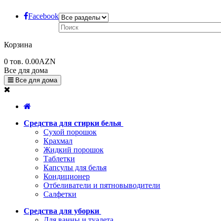
Facebook
Корзина
0
тов.
0.00AZN
Все для дома
Все для дома
Средства для стирки белья
Сухой порошок
Крахмал
Жидкий порошок
Таблетки
Капсулы для белья
Кондиционер
Отбеливатели и пятновыводители
Салфетки
Средства для уборки
Для ванны и туалета