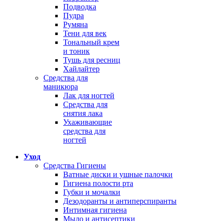
Подводка
Пудра
Румяна
Тени для век
Тональный крем
и тоник
Тушь для ресниц
Хайлайтер
Средства для
маникюра
Лак для ногтей
Средства для
снятия лака
Ухаживающие
средства для
ногтей
Уход
Средства Гигиены
Ватные диски и ушные палочки
Гигиена полости рта
Губки и мочалки
Дезодоранты и антиперспиранты
Интимная гигиена
Мыло и антисептики