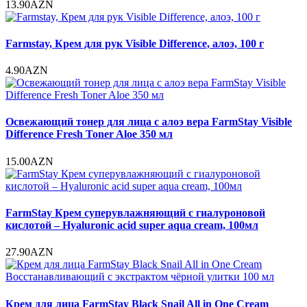
13.90AZN
Farmstay, Крем для рук Visible Difference, алоэ, 100 г
4.90AZN
Освежающий тонер для лица с алоэ вера FarmStay Visible
Difference Fresh Toner Aloe 350 мл
15.00AZN
FarmStay Крем суперувлажняющий с гиалуроновой
кислотой – Hyaluronic acid super aqua cream, 100мл
27.90AZN
Крем для лица FarmStay Black Snail All in One Cream