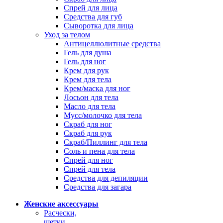
Спрей для лица
Средства для губ
Сыворотка для лица
Уход за телом
Антицеллюлитные средства
Гель для душа
Гель для ног
Крем для рук
Крем для тела
Крем/маска для ног
Лосьон для тела
Масло для тела
Мусс/молочко для тела
Скраб для ног
Скраб для рук
Скраб/Пиллинг для тела
Соль и пена для тела
Спрей для ног
Спрей для тела
Средства для депиляции
Средства для загара
Женские аксессуары
Расчески,
щетки,