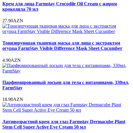
Крем для лица Farmstay Crocodile Oil Cream с жиром
крокодила 70 мл
27.90AZN
Тонизирующая тканевая маска для лица с экстрактом
огурца FarmStay Visible Difference Mask Sheet Cucumber
4.90AZN
Парфюмированный лосьон для тела с витаминами, 330мл,
FarmStay
18.90AZN
Антивозрастной крем для глаз Farmstay Dermacube Plant
Stem Cell Super Active Eye Cream 50 мл