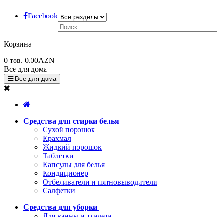
Facebook
Корзина
0
тов.
0.00AZN
Все для дома
Все для дома
Средства для стирки белья
Сухой порошок
Крахмал
Жидкий порошок
Таблетки
Капсулы для белья
Кондиционер
Отбеливатели и пятновыводители
Салфетки
Средства для уборки
Для ванны и туалета