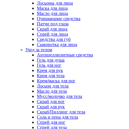
Лосьоны для лица
Маска для лица
Масло для лица
Очищающие средства
Патчи под глаза
Скраб для лица
Спрей для лица
Средства для губ
Сыворотка для лица
Уход за телом
Антицеллюлитные средства
Гель для душа
Гель для ног
Крем для рук
Крем для тела
Крем/маска для ног
Лосьон для тела
Масло для тела
Мусс/молочко для тела
Скраб для ног
Скраб для рук
Скраб/Пиллинг для тела
Соль и пена для тела
Спрей для ног
Спрей для тела