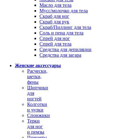
Масло для тела
Мусс/молочко для тела
Скраб для ног
Скраб для рук
Скраб/Пиллинг для тела
Соль и пена для тела
Спрей для ног
Спрей для тела
Средства для депиляции
Средства для загара
Женские аксессуары
Расчески,
щетки,
фены
Щипчики
для
ногтей
Колготки
и чулки
Спонжики
Терки
для ног
и пемзы
Пинцеты