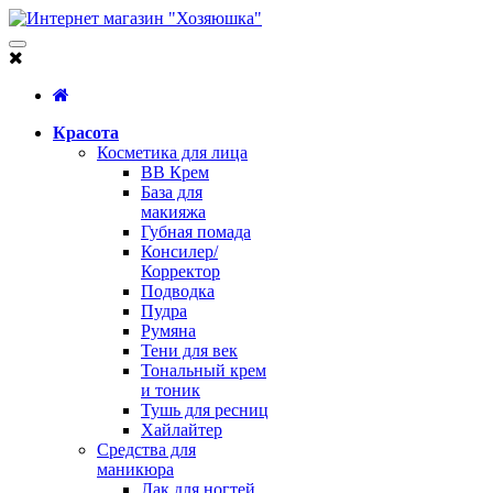
Красота
Косметика для лица
BB Крем
База для
макияжа
Губная помада
Консилер/
Корректор
Подводка
Пудра
Румяна
Тени для век
Тональный крем
и тоник
Тушь для ресниц
Хайлайтер
Средства для
маникюра
Лак для ногтей