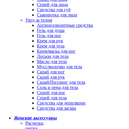
Спрей для лица
Средства для губ
Сыворотка для лица
Уход за телом
Антицеллюлитные средства
Гель для душа
Гель для ног
Крем для рук
Крем для тела
Крем/маска для ног
Лосьон для тела
Масло для тела
Мусс/молочко для тела
Скраб для ног
Скраб для рук
Скраб/Пиллинг для тела
Соль и пена для тела
Спрей для ног
Спрей для тела
Средства для депиляции
Средства для загара
Женские аксессуары
Расчески,
щетки,