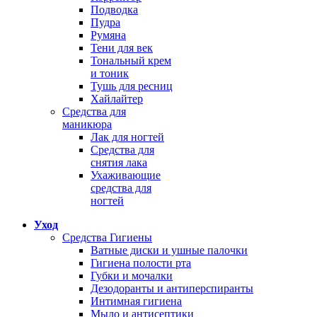
Подводка
Пудра
Румяна
Тени для век
Тональный крем
и тоник
Тушь для ресниц
Хайлайтер
Средства для
маникюра
Лак для ногтей
Средства для
снятия лака
Ухаживающие
средства для
ногтей
Уход
Средства Гигиены
Ватные диски и ушные палочки
Гигиена полости рта
Губки и мочалки
Дезодоранты и антиперспиранты
Интимная гигиена
Мыло и антисептики