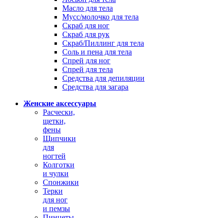
Масло для тела
Мусс/молочко для тела
Скраб для ног
Скраб для рук
Скраб/Пиллинг для тела
Соль и пена для тела
Спрей для ног
Спрей для тела
Средства для депиляции
Средства для загара
Женские аксессуары
Расчески,
щетки,
фены
Щипчики
для
ногтей
Колготки
и чулки
Спонжики
Терки
для ног
и пемзы
Пинцеты