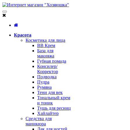
Красота
Косметика для лица
BB Крем
База для
макияжа
Губная помада
Консилер/
Корректор
Подводка
Пудра
Румяна
Тени для век
Тональный крем
и тоник
Тушь для ресниц
Хайлайтер
Средства для
маникюра
Лак для ногтей