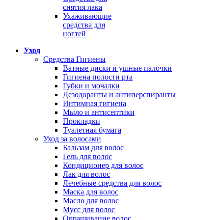
снятия лака
Ухаживающие
средства для
ногтей
Уход
Средства Гигиены
Ватные диски и ушные палочки
Гигиена полости рта
Губки и мочалки
Дезодоранты и антиперспиранты
Интимная гигиена
Мыло и антисептики
Прокладки
Туалетная бумага
Уход за волосами
Бальзам для волос
Гель для волос
Кондиционер для волос
Лак для волос
Лечебные средства для волос
Маска для волос
Масло для волос
Мусс для волос
Окрашивание волос