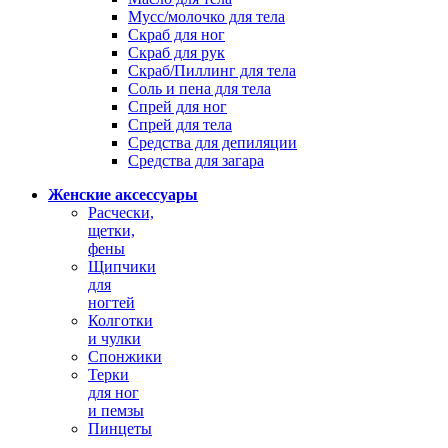
Мусс/молочко для тела
Скраб для ног
Скраб для рук
Скраб/Пиллинг для тела
Соль и пена для тела
Спрей для ног
Спрей для тела
Средства для депиляции
Средства для загара
Женские аксессуары
Расчески,
щетки,
фены
Щипчики
для
ногтей
Колготки
и чулки
Спонжики
Терки
для ног
и пемзы
Пинцеты