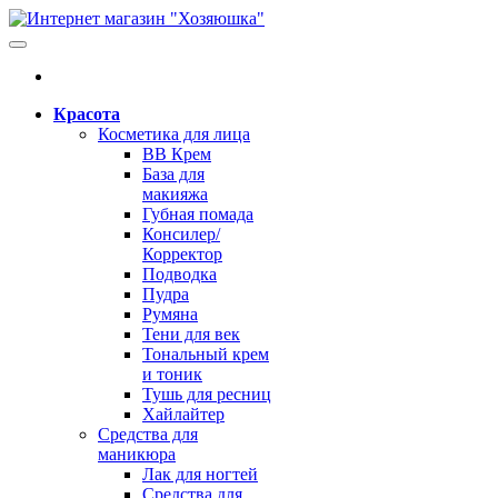
Красота
Косметика для лица
BB Крем
База для
макияжа
Губная помада
Консилер/
Корректор
Подводка
Пудра
Румяна
Тени для век
Тональный крем
и тоник
Тушь для ресниц
Хайлайтер
Средства для
маникюра
Лак для ногтей
Средства для