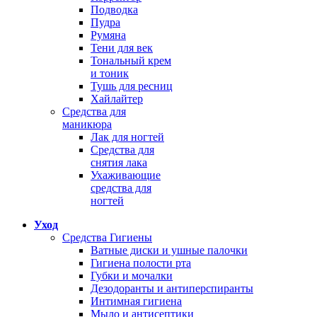
Подводка
Пудра
Румяна
Тени для век
Тональный крем
и тоник
Тушь для ресниц
Хайлайтер
Средства для
маникюра
Лак для ногтей
Средства для
снятия лака
Ухаживающие
средства для
ногтей
Уход
Средства Гигиены
Ватные диски и ушные палочки
Гигиена полости рта
Губки и мочалки
Дезодоранты и антиперспиранты
Интимная гигиена
Мыло и антисептики