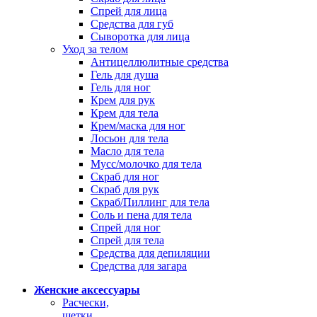
Спрей для лица
Средства для губ
Сыворотка для лица
Уход за телом
Антицеллюлитные средства
Гель для душа
Гель для ног
Крем для рук
Крем для тела
Крем/маска для ног
Лосьон для тела
Масло для тела
Мусс/молочко для тела
Скраб для ног
Скраб для рук
Скраб/Пиллинг для тела
Соль и пена для тела
Спрей для ног
Спрей для тела
Средства для депиляции
Средства для загара
Женские аксессуары
Расчески,
щетки,