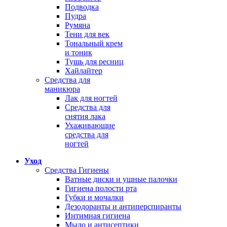
Подводка
Пудра
Румяна
Тени для век
Тональный крем
и тоник
Тушь для ресниц
Хайлайтер
Средства для
маникюра
Лак для ногтей
Средства для
снятия лака
Ухаживающие
средства для
ногтей
Уход
Средства Гигиены
Ватные диски и ушные палочки
Гигиена полости рта
Губки и мочалки
Дезодоранты и антиперспиранты
Интимная гигиена
Мыло и антисептики