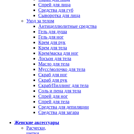
Спрей для лица
Средства для губ
Сыворотка для лица
Уход за телом
Антицеллюлитные средства
Гель для душа
Гель для ног
Крем для рук
Крем для тела
Крем/маска для ног
Лосьон для тела
Масло для тела
Мусс/молочко для тела
Скраб для ног
Скраб для рук
Скраб/Пиллинг для тела
Соль и пена для тела
Спрей для ног
Спрей для тела
Средства для депиляции
Средства для загара
Женские аксессуары
Расчески,
щетки,