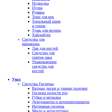
Подводка
Пудра
Румяна
Тени для век
Тональный крем
и тоник
Тушь для ресниц
Хайлайтер
Средства для
маникюра
Лак для ногтей
Средства для
снятия лака
Ухаживающие
средства для
ногтей
Уход
Средства Гигиены
Ватные диски и ушные палочки
Гигиена полости рта
Губки и мочалки
Дезодоранты и антиперспиранты
Интимная гигиена
Мыло и антисептики