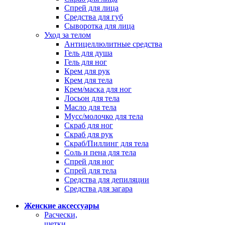
Спрей для лица
Средства для губ
Сыворотка для лица
Уход за телом
Антицеллюлитные средства
Гель для душа
Гель для ног
Крем для рук
Крем для тела
Крем/маска для ног
Лосьон для тела
Масло для тела
Мусс/молочко для тела
Скраб для ног
Скраб для рук
Скраб/Пиллинг для тела
Соль и пена для тела
Спрей для ног
Спрей для тела
Средства для депиляции
Средства для загара
Женские аксессуары
Расчески,
щетки,