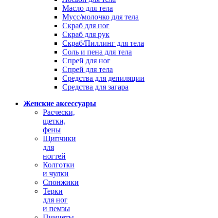
Масло для тела
Мусс/молочко для тела
Скраб для ног
Скраб для рук
Скраб/Пиллинг для тела
Соль и пена для тела
Спрей для ног
Спрей для тела
Средства для депиляции
Средства для загара
Женские аксессуары
Расчески,
щетки,
фены
Щипчики
для
ногтей
Колготки
и чулки
Спонжики
Терки
для ног
и пемзы
Пинцеты