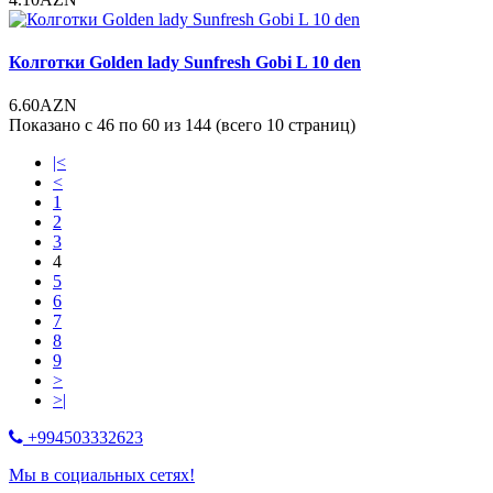
Колготки Golden lady Sunfresh Gobi L 10 den
6.60AZN
Показано с 46 по 60 из 144 (всего 10 страниц)
|<
<
1
2
3
4
5
6
7
8
9
>
>|
+994503332623
Мы в социальных сетях!