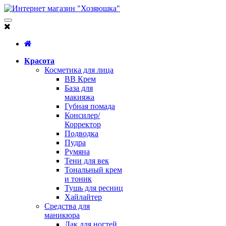
Красота
Косметика для лица
BB Крем
База для
макияжа
Губная помада
Консилер/
Корректор
Подводка
Пудра
Румяна
Тени для век
Тональный крем
и тоник
Тушь для ресниц
Хайлайтер
Средства для
маникюра
Лак для ногтей