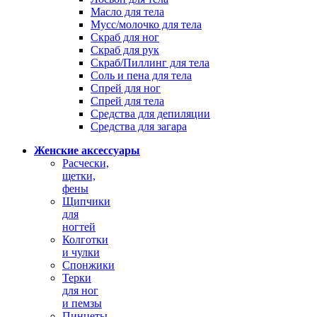
Масло для тела
Мусс/молочко для тела
Скраб для ног
Скраб для рук
Скраб/Пиллинг для тела
Соль и пена для тела
Спрей для ног
Спрей для тела
Средства для депиляции
Средства для загара
Женские аксессуары
Расчески,
щетки,
фены
Щипчики
для
ногтей
Колготки
и чулки
Спонжики
Терки
для ног
и пемзы
Пинцеты