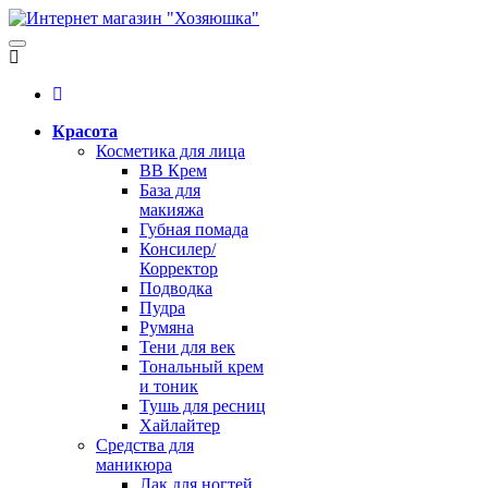
Красота
Косметика для лица
BB Крем
База для
макияжа
Губная помада
Консилер/
Корректор
Подводка
Пудра
Румяна
Тени для век
Тональный крем
и тоник
Тушь для ресниц
Хайлайтер
Средства для
маникюра
Лак для ногтей