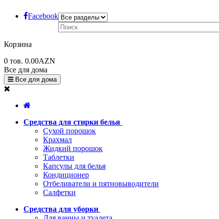
Facebook
Корзина
0
тов.
0.00AZN
Все для дома
Все для дома
Средства для стирки белья
Сухой порошок
Крахмал
Жидкий порошок
Таблетки
Капсулы для белья
Кондиционер
Отбеливатели и пятновыводители
Салфетки
Средства для уборки
Для ванны и туалета