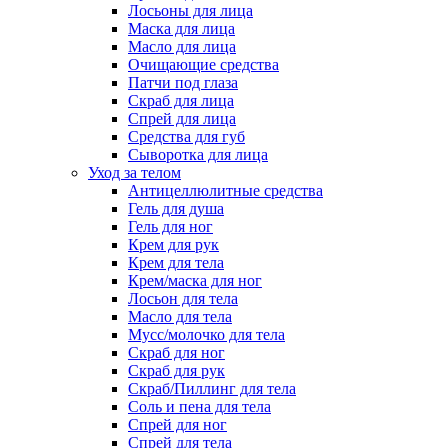
Лосьоны для лица
Маска для лица
Масло для лица
Очищающие средства
Патчи под глаза
Скраб для лица
Спрей для лица
Средства для губ
Сыворотка для лица
Уход за телом
Антицеллюлитные средства
Гель для душа
Гель для ног
Крем для рук
Крем для тела
Крем/маска для ног
Лосьон для тела
Масло для тела
Мусс/молочко для тела
Скраб для ног
Скраб для рук
Скраб/Пиллинг для тела
Соль и пена для тела
Спрей для ног
Спрей для тела