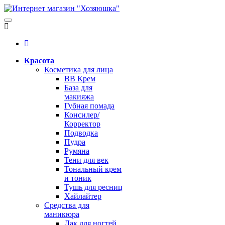
Красота
Косметика для лица
BB Крем
База для
макияжа
Губная помада
Консилер/
Корректор
Подводка
Пудра
Румяна
Тени для век
Тональный крем
и тоник
Тушь для ресниц
Хайлайтер
Средства для
маникюра
Лак для ногтей