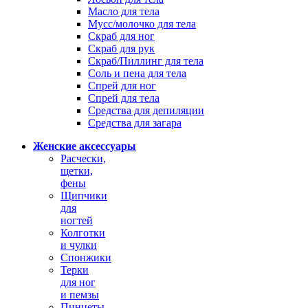
Масло для тела
Мусс/молочко для тела
Скраб для ног
Скраб для рук
Скраб/Пиллинг для тела
Соль и пена для тела
Спрей для ног
Спрей для тела
Средства для депиляции
Средства для загара
Женские аксессуары
Расчески,
щетки,
фены
Щипчики
для
ногтей
Колготки
и чулки
Спонжики
Терки
для ног
и пемзы
Пинцеты