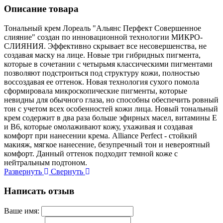
Описание товара
Тональный крем Лореаль "Альянс Перфект Совершенное
слияние" создан по инновационной технологии МИКРО-
СЛИЯНИЯ. Эффективно скрывает все несовершенства, не
создавая маску на лице. Новые три гибридных пигмента,
которые в сочетании с четырьмя классическими пигментами
позволяют подстроиться под структуру кожи, полностью
воссоздавая ее оттенок. Новая технология сухого помола
сформировала микроскопические пигменты, которые
невидны для обычного глаза, но способны обеспечить ровный
тон с учетом всех особенностей кожи лица. Новый тональный
крем содержит в два раза больше эфирных масел, витамины Е
и В6, которые омолаживают кожу, ухаживая и создавая
комфорт при нанесении крема. Alliance Perfect - стойкий
макияж, мягкое нанесение, безупречный тон и невероятный
комфорт. Данный оттенок подходит темной коже с
нейтральным подтоном.
Развернуть
Свернуть
Написать отзыв
Ваше имя: