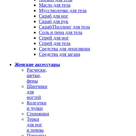
Масло для тела
Мусс/молочко для тела
Скраб для ног
Скраб для рук
Скраб/Пиллинг для тела
Соль и пена для тела
Спрей для ног
Спрей для тела
Средства для депиляции
Средства для загара
Женские аксессуары
Расчески,
щетки,
фены
Щипчики
для
ногтей
Колготки
и чулки
Спонжики
Терки
для ног
и пемзы
Пинцеты