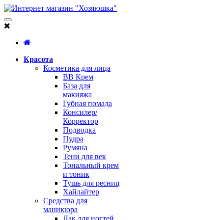
Красота
Косметика для лица
BB Крем
База для
макияжа
Губная помада
Консилер/
Корректор
Подводка
Пудра
Румяна
Тени для век
Тональный крем
и тоник
Тушь для ресниц
Хайлайтер
Средства для
маникюра
Лак для ногтей